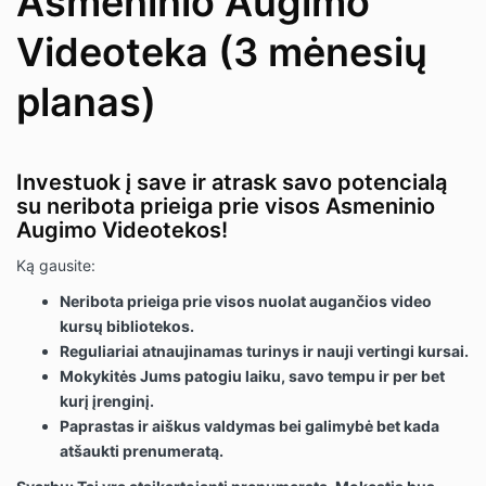
Asmeninio Augimo
Videoteka (3 mėnesių
planas)
Investuok į save ir atrask savo potencialą
su neribota prieiga prie visos Asmeninio
Augimo Videotekos!
Ką gausite:
Neribota prieiga prie visos nuolat augančios video
kursų bibliotekos.
Reguliariai atnaujinamas turinys ir nauji vertingi kursai.
Mokykitės Jums patogiu laiku, savo tempu ir per bet
kurį įrenginį.
Paprastas ir aiškus valdymas bei galimybė bet kada
atšaukti prenumeratą.