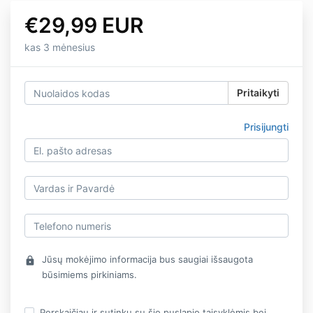
€29,99 EUR
kas 3 mėnesius
Pritaikyti
Prisijungti
Jūsų mokėjimo informacija bus saugiai išsaugota
lock
būsimiems pirkiniams.
Perskaičiau ir sutinku su šio puslapio taisyklėmis bei